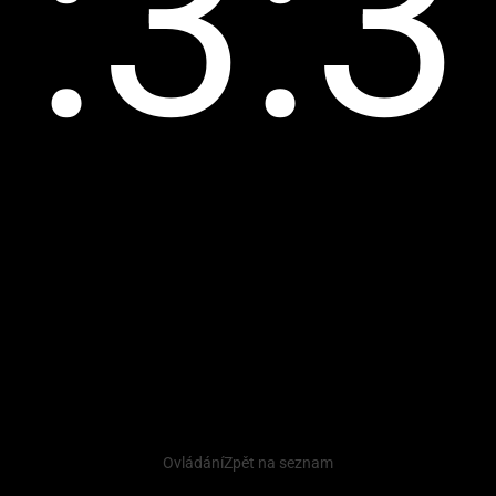
:3:3
Ovládání
Zpět na seznam