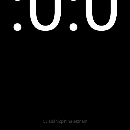
:0:0
Ovládání
Zpět na seznam